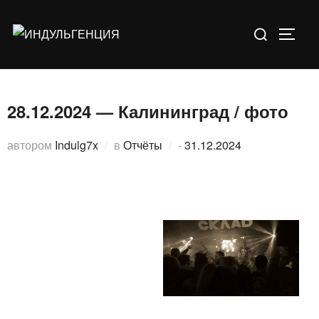
Перейти
Искать:
к
ПЕРЕ
содержимому
28.12.2024 — Калининград / фото
Опубликовано
автором
Indulg7x
в
Отчёты
-
31.12.2024