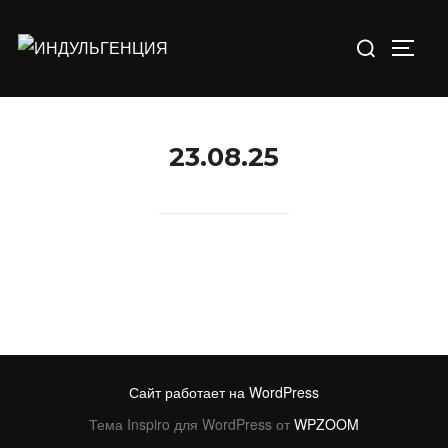
Перейти
Искать:
к
ПЕРЕ
содержимому
23.08.25
Сайт работает на WordPress
Тема Inspiro для WordPress от
WPZOOM