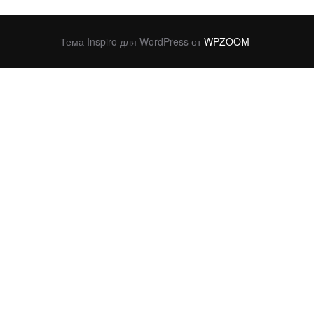
Тема Inspiro для WordPress от
WPZOOM