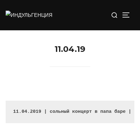
Перейти
Искать:
к
ПЕРЕ
содержимому
11.04.19
11.04.2019 | сольный концерт в папа баре | г.