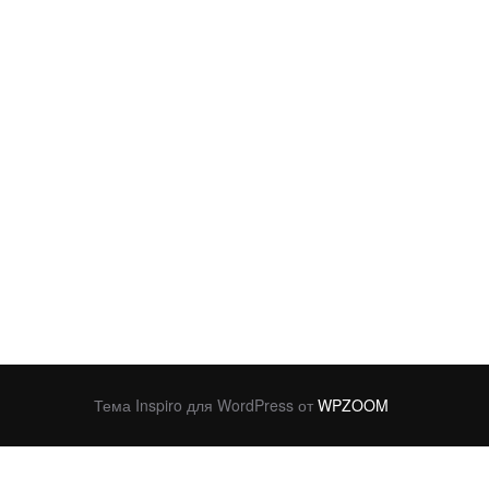
Тема Inspiro для WordPress от
WPZOOM