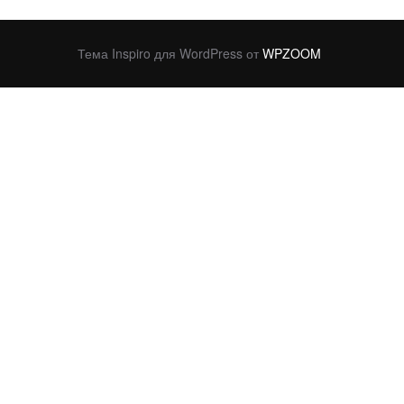
Тема Inspiro для WordPress от
WPZOOM