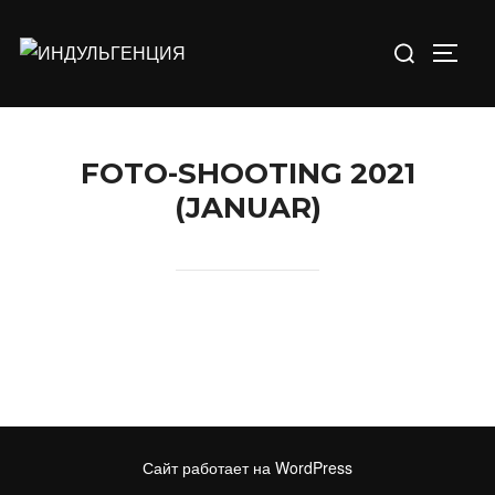
Перейти
Искать:
к
ПЕРЕ
содержимому
FOTO-SHOOTING 2021
(JANUAR)
Сайт работает на WordPress