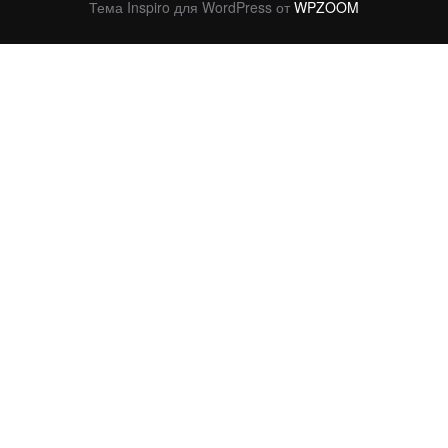
Тема Inspiro для WordPress от
WPZOOM