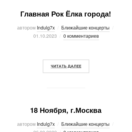
Главная Рок Ёлка города!
автором
Indulg7x
Ближайшие концерты
Опубли
01.10.2023
0 комментариев
ЧИТАТЬ ДАЛЕЕ
«ГЛАВНАЯ РОК ЁЛКА ГО
18 Ноября, г.Москва
автором
Indulg7x
Ближайшие концерты
Опубли