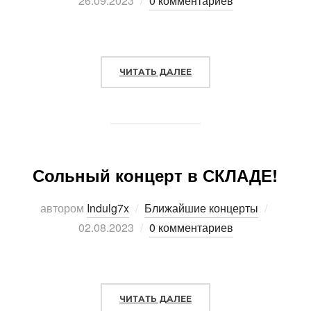
26.09.2023
0 комментариев
ЧИТАТЬ ДАЛЕЕ
«18 НОЯБРЯ, Г.МОСКВА»
Сольный концерт в СКЛАДЕ!
автором
Indulg7x
Ближайшие концерты
Опубли
02.08.2023
0 комментариев
ЧИТАТЬ ДАЛЕЕ
«СОЛЬНЫЙ КОНЦЕРТ В С