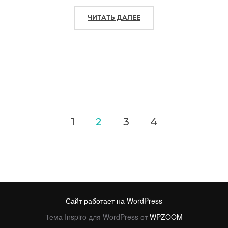
ЧИТАТЬ ДАЛЕЕ
«МЫ НА RAGNAROKFEST2
1
2
3
4
Навигация
по
записям
Сайт работает на WordPress
Тема Inspiro для WordPress от
WPZOOM