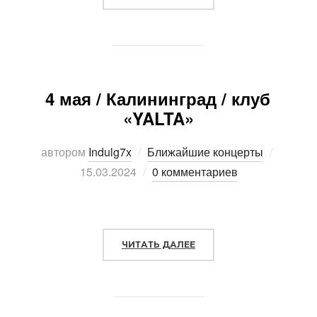
4 мая / Калининград / клуб
«YALTA»
автором
Indulg7x
Ближайшие концерты
Опубли
15.03.2024
0 комментариев
ЧИТАТЬ ДАЛЕЕ
«4 МАЯ / КАЛИНИНГРАД /