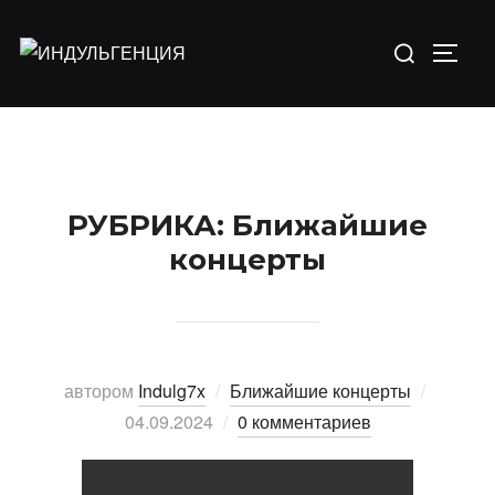
Перейти
Искать:
к
ПЕРЕ
содержимому
РУБРИКА:
Ближайшие
концерты
автором
Indulg7x
Ближайшие концерты
Опубли
04.09.2024
0 комментариев