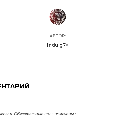
АВТОР ЗАПИСИ
АВТОР:
Indulg7x
ЕНТАРИЙ
икован.
Обязательные поля помечены
*