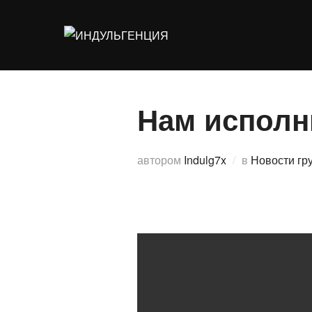
Перейти
к
содержимому
Нам исполни
автором
Indulg7x
в
Новости гр