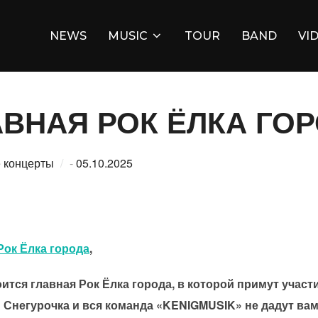
NEWS
MUSIC
TOUR
BAND
VI
ЛАВНАЯ РОК ЁЛКА ГО
Опубликовано
 концерты
-
05.10.2025
Рок Ёлка города
,
оится главная Рок Ёлка города, в которой примут учас
 Снегурочка и вся команда «KENIGMUSIK» не дадут вам