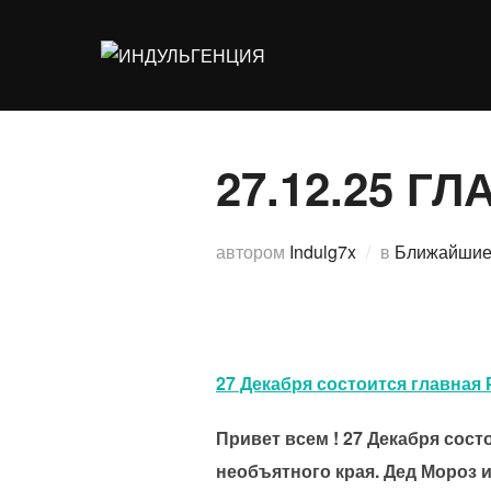
Перейти
к
содержимому
27.12.25 Г
автором
Indulg7x
в
Ближайшие
27 Декабря состоится главная 
Привет всем ! 27 Декабря сост
необъятного края. Дед Мороз и