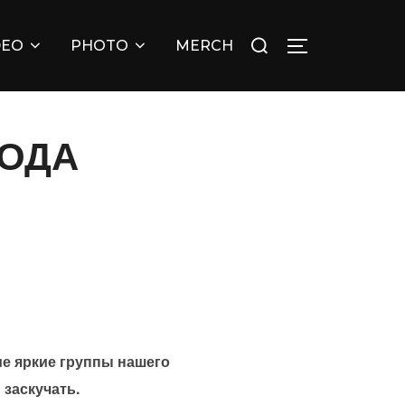
Искать:
DEO
PHOTO
MERCH
ПЕРЕКЛЮЧИТ
РОДА
тие яркие группы нашего
 заскучать.